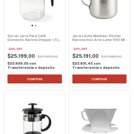
Server Jarra Para Café
Jarra Leche Medidor Pitcher
Domestic Barista Dripper 1.5 L
Barista Inox Arte Latte 550 Ml
-
33
%
OFF
-
33
%
OFF
$25.199,00
$25.191,00
$37.499,00
$37.488,00
$23.939,05
con
$23.931,45
con
Transferencia o depósito
Transferencia o depósito