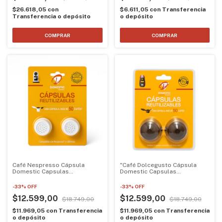
$26.618,05
con
$6.611,05
con
Transferencia
Transferencia o depósito
o depósito
Café Nespresso Cápsula
"Café Dolcegusto Cápsula
Domestic Capsulas
Domestic Capsulas
Recargables X2 Un
Recargables X2 Un "
-
33
%
OFF
-
33
%
OFF
$12.599,00
$12.599,00
$18.749,00
$18.749,00
$11.969,05
con
Transferencia
$11.969,05
con
Transferencia
o depósito
o depósito