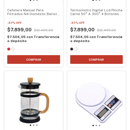
Cafetera Manual Para
Termometro Digital Lcd Pincha
Filtrados N4 Domestic Barista
Carne 50° A 300° 4 Botones
Dripper
Colores
-
37
%
OFF
-
37
%
OFF
$7.899,00
$7.899,00
$12.499,00
$12.499,00
$7.504,05
con
Transferencia
$7.504,05
con
Transferencia
o depósito
o depósito
COMPRAR
COMPRAR