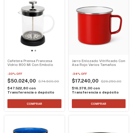
Cafetera Prensa Francesa
Jarro Enlozado Vitrificado Con
Vidrio 800 Ml Con Embolo
Asa Rojo Varios Tamaños
-
33
%
OFF
-
34
%
OFF
$50.024,00
$17.240,00
$74.500,00
$26.250,00
$47.522,80
con
$16.378,00
con
Transferencia o depósito
Transferencia o depósito
COMPRAR