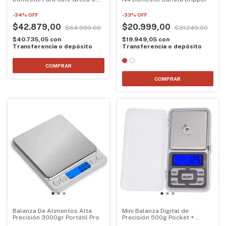
Pocillos
-
34
%
OFF
-
33
%
OFF
$42.879,00
$20.999,00
$64.999,00
$31.249,00
$40.735,05
con
$19.949,05
con
Transferencia o depósito
Transferencia o depósito
COMPRAR
Balanza De Alimentos Alta
Mini Balanza Digital de
Precisión 3000gr Portátil Pro
Precisión 500g Pocket +
Baterías