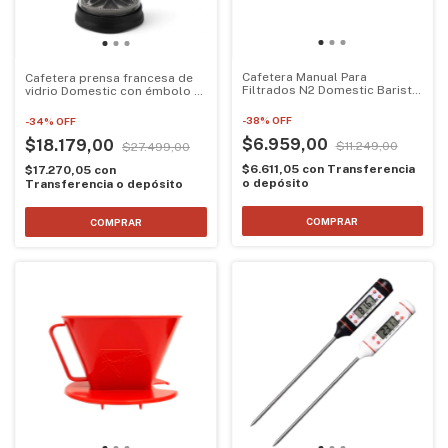
Cafetera Manual Para
Cafetera prensa francesa de
Filtrados N2 Domestic Barista
vidrio Domestic con émbolo --
Dripper
disponible en 350 ml y 1 litro
-
38
%
OFF
-
34
%
OFF
$6.959,00
$18.179,00
$11.249,00
$27.499,00
$6.611,05
con
Transferencia
$17.270,05
con
o depósito
Transferencia o depósito
COMPRAR