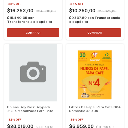
-
35
%
OFF
-
34
%
OFF
$16.253,00
$10.250,00
$24.938,00
$15.625,00
$15.440,35
con
$9.737,50
con
Transferencia
Transferencia o depósito
o depósito
Bolsas Doy Pack Doypack
Filtros De Papel Para Cafe N04
16x24 Metalizada Para Cafe
Domestic X30 Un
X50 Un
-
32
%
OFF
-
38
%
OFF
$28.019,00
$6.959,00
$41.249,00
$11.249,00