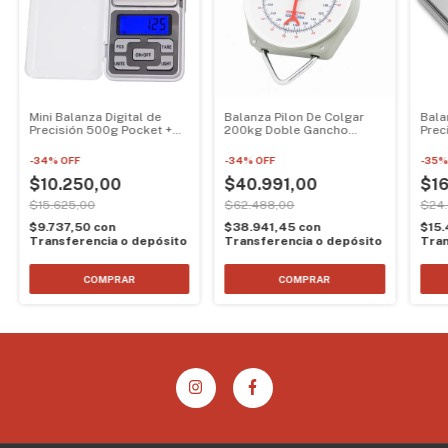
Mini Balanza Digital de
Balanza Pilon De Colgar
Bala
Precisión 500g Pocket +
200kg Doble Gancho
Prec
Baterías
Comercial Romana Gris
Pro
-
34
%
OFF
-
34
%
OFF
-
35
$10.250,00
$40.991,00
$16
$15.625,00
$62.488,00
$24
$9.737,50
con
$38.941,45
con
$15
Transferencia o depósito
Transferencia o depósito
Tran