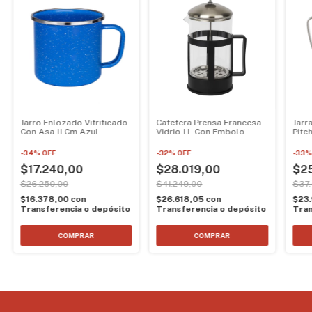
Jarro Enlozado Vitrificado
Cafetera Prensa Francesa
Jarr
Con Asa 11 Cm Azul
Vidrio 1 L Con Embolo
Pitc
Latt
-
34
%
OFF
-
32
%
OFF
-
33
$17.240,00
$28.019,00
$25
$26.250,00
$41.249,00
$37.
$16.378,00
con
$26.618,05
con
$23
Transferencia o depósito
Transferencia o depósito
Tran
COMPRAR