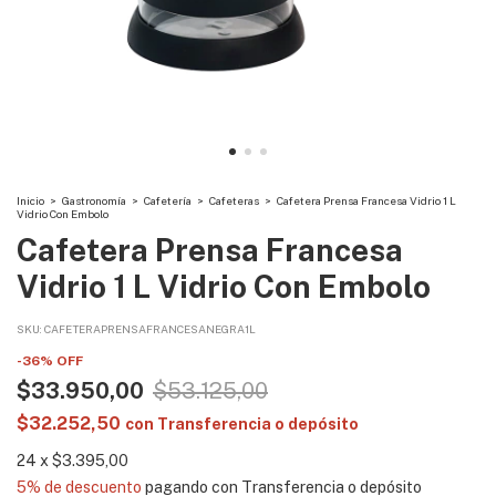
Inicio
>
Gastronomía
>
Cafetería
>
Cafeteras
>
Cafetera Prensa Francesa Vidrio 1 L
Vidrio Con Embolo
Cafetera Prensa Francesa
Vidrio 1 L Vidrio Con Embolo
SKU:
CAFETERAPRENSAFRANCESANEGRA1L
-
36
%
OFF
$33.950,00
$53.125,00
$32.252,50
con
Transferencia o depósito
24
x
$3.395,00
5% de descuento
pagando con Transferencia o depósito