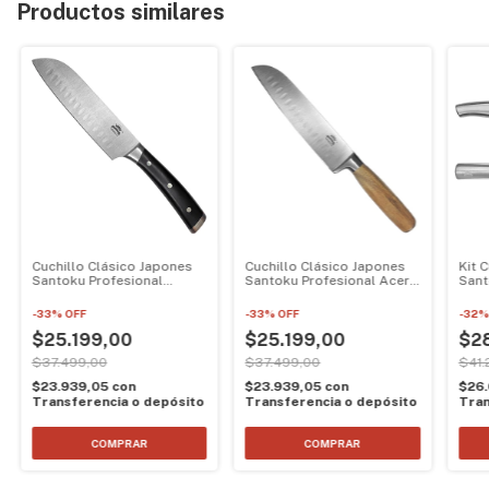
Productos similares
Cuchillo Clásico Japones
Cuchillo Clásico Japones
Kit 
Santoku Profesional
Santoku Profesional Acero
Sant
Mango Negro
Y Madera
Inox
-
33
%
OFF
-
33
%
OFF
-
32
$25.199,00
$25.199,00
$28
$37.499,00
$37.499,00
$41.
$23.939,05
con
$23.939,05
con
$26
Transferencia o depósito
Transferencia o depósito
Tran
COMPRAR
COMPRAR