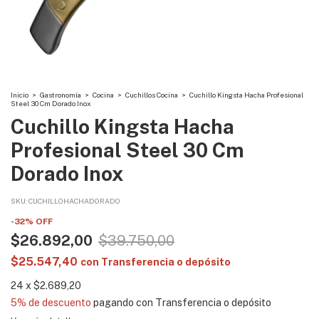
Inicio
>
Gastronomía
>
Cocina
>
Cuchillos Cocina
>
Cuchillo Kingsta Hacha Profesional
Steel 30 Cm Dorado Inox
Cuchillo Kingsta Hacha
Profesional Steel 30 Cm
Dorado Inox
SKU:
CUCHILLOHACHADORADO
-
32
%
OFF
$26.892,00
$39.750,00
$25.547,40
con
Transferencia o depósito
24
x
$2.689,20
5% de descuento
pagando con Transferencia o depósito